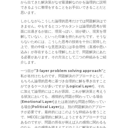
から出てきた解決策がなぜ最適解なのかを論理的に説明
できるように整理をすることをお手伝いできることだと
思います。
しかしながらこうした論理的思考だけでは問題解決はで
きません。やもするとコンサルタントは論理的思考が前
面に出過ぎるが故に、理屈っぽい、頭が硬い、現実を理
解していない、といった印象を持たれがちです。そうな
らないためには、こうした思考の技術を十分に習得した
上で、世の中様々な意思決定には非合理性（直感や思い
込み）が存在することを理解した上で、問題解決にあた
る必要があります。その方法として二つの枠組みをご紹
介します。
一つ目が”
3-layer problem solving approach
“と
私が名付けたものです。問題解決のアプローチとして、
もちろん論理的思考に基づき合理的に解を導き出すこと
ができるケースが多いですが (
Logical Layer
)、それ
に加えて論理的にはこれが原因、これが解決策と考えう
る状況においても、感情的な問題が関わっている場合
(
Emotional Layer
)または政治的な問題が関わってい
る場合(
Political Layer
)は、別の問題解決のアプロー
チが必要です。最終的にはこのような枠組みを使うこと
で、MECEに論理的に解決しようとするアプローチでは
あるのですが、問題の所在が例えば人の感情に関わるも
のなら、その感情を踏まえてどのように解決すべきかを