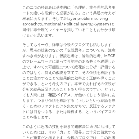
この二つの枠組みは基本的に「合理的、非合理的思考モ
ードの違いを理解する必要がある」という共通の考えが
根底にあります。そして3-layer problem solving
aproachのEmotional / Political layersがSystem 1と
同様に非合理的レイヤーを指していることもお分かり頂
けるかと思います。
そしてもう一点、詳細は今後のブログでお話しします
が、思考の技術のなかの「仮設思考」についても、注意
すべき点があります。仮設思考は、論理的思考、MECE
のフレームワークに沿って可能性のある答えを網羅した
上で、すべての可能性について総花的に分析・評価する
のではなく、答えの仮説を立てて、その仮説を検証する
ことに注力することで結果的に効率よく正解を導くこと
ができる、という考え方です。本来であればその仮説が
分析の結果反証されることもあり得るのですが、どうし
ても人間には「
確証バイアス
」が働いてしまう傾向にあ
ります。つまり仮説を検証する（正しいという結論を導
く）ためのファクトだけを集めがちで、反証するファク
トには目をつぶる、または軽視する、というバイアスの
ことを指します。
このように思考の技術を磨き問題解決に適切に活用して
いくためには、その「力」と「限界」に十分に留意する
ことが重要だと考えます。今後のブログでは、この思考