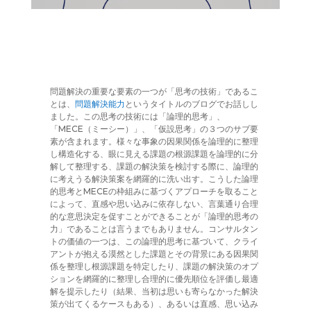
問題解決の重要な要素の一つが「思考の技術」であるこ
とは、
問題解決能力
というタイトルのブログでお話しし
ました。この思考の技術には「論理的思考」、
「MECE（ミーシー）」、「仮設思考」の３つのサブ要
素が含まれます。様々な事象の因果関係を論理的に整理
し構造化する、眼に見える課題の根源課題を論理的に分
解して整理する、課題の解決策を検討する際に、論理的
に考えうる解決策案を網羅的に洗い出す。こうした論理
的思考とMECEの枠組みに基づくアプローチを取ること
によって、直感や思い込みに依存しない、言葉通り合理
的な意思決定を促すことができることが「論理的思考の
力」であることは言うまでもありません。コンサルタン
トの価値の一つは、この論理的思考に基づいて、クライ
アントが抱える漠然とした課題とその背景にある因果関
係を整理し根源課題を特定したり、課題の解決策のオプ
ションを網羅的に整理し合理的に優先順位を評価し最適
解を提示したり（結果、当初は思いも寄らなかった解決
策が出てくるケースもある）、あるいは直感、思い込み