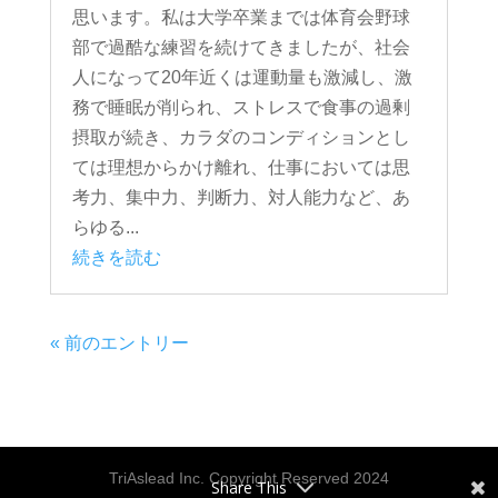
思います。私は大学卒業までは体育会野球
部で過酷な練習を続けてきましたが、社会
人になって20年近くは運動量も激減し、激
務で睡眠が削られ、ストレスで食事の過剰
摂取が続き、カラダのコンディションとし
ては理想からかけ離れ、仕事においては思
考力、集中力、判断力、対人能力など、あ
らゆる...
続きを読む
« 前のエントリー
TriAslead Inc. Copyright Reserved 2024
Share This