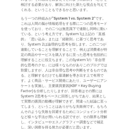
検討する必要があり、解決に向けた新たな視点を与えて
くれる、ということもできるかと思います。
もう一つの枠組みが”
System 1 vs. System 2
“です。
これは人間の脳が情報処理をする際に二つの思考モード
を使っており、その二つは無意識下で連動し同時に動い
ている、という考え方です。System 1は上記の「直感
的」「思い込み」または「経験則」に基づく思考であ
り、System 2は論理的な思考を指します。この二つが
連動していることを理解することで、例えば消費者が特
定の商品やサービスを購入するに至った思考を包括的に
理解することに役立ちます。このSystem 1の「非合理
的な思考のクセ」には様々なものがありこのブログでは
割愛しますが、人は非合理な思考や判断をするものであ
る、と理解するだけでも最適解を導き出す上で有用で
す。よく商品・サービス開発にあたり、ユーザーにアン
ケートを実施し、主要購買要因(KBF = Key Buying
Factor)を分析したりしますが、回答者はその際には
System 2思考をベースに回答しがちであり、結果とし
て実際の購買の動機が理解できず、間違った結論に至っ
てしまう、ということはありがちな失敗例です。もちろ
んそのような失敗を回避するためにコンジョイント分析
など様々な手法が用いられる訳ですが、その限界も理解
し、インタビューやエスノグラフィー調査などで補足
し、深い洞察を得る努力が必要だと思います。