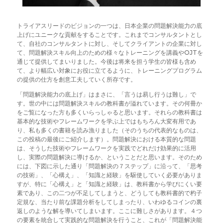
トライアスリードのビジョンの一つは、日本企業の問題解決能力の底
上げにユニークな貢献をすることです。これまでコンサルタントとし
て、自社のコンサルタントに対し、そしてクライアントの企業に対し
て、問題解決スキル向上のための様々なトレーニングを講義やOJTを
通じて提供してまいりました。今後は将来を担う学生の皆様も含め
て、より幅広い対象にお役に立てるように、トレーニングプログラム
の提供の仕方を創意工夫していく所存です。
「問題解決能力の底上げ」はまさに、「言うは易し行うは難し」で
す。世の中には問題解決スキルの教科書が溢れています。その何冊か
をご覧になった方も多くいらっしゃると思います。それらの教科書は
基本的な技術やフレームワークを学ぶ上ではもちろん大変有用であ
り、私も多くの書籍を読み漁りました（そのうちの代表的なものは、
この投稿の最後にご紹介します）。問題解決における本質的な問題
は、そうした技術やフレームワークを実践でどれだけ効果的に活用
し、実際の問題解決に導けるか、ということだと思います。そのため
には、下図に示した通り「問題解決の７ステップ」に沿って、「思考
の技術」、「心構え」、「知識と経験」を駆使していく必要がありま
すが、特に「心構え」と「知識と経験」は、教科書から学びにくい要
素であり、この二つが不足してしまうと、どうしても教科書的で杓子
定規な、当たり前な課題分析をしてしまったり、いわゆるコインの裏
返しのような解を導いてしまいます。ここに難しさがあります。４つ
の要素を統合して実践的な問題解決を行うこと、これが「問題解決能